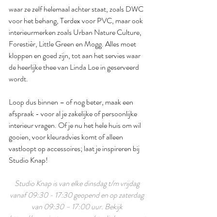
waar ze zelf helemaal achter staat, zoals DWC 
voor het behang, Terdex voor PVC, maar ook 
interieurmerken zoals Urban Nature Culture, 
Forestièr, Little Green en Mogg. Alles moet 
kloppen en goed zijn, tot aan het servies waar 
de heerlijke thee van Linda Loe in geserveerd 
wordt. 
Loop dus binnen – of nog beter, maak een 
afspraak - voor al je zakelijke of persoonlijke 
interieur vragen. Of je nu het hele huis om wil 
gooien, voor kleuradvies komt of alleen 
vastloopt op accessoires; laat je inspireren bij 
Studio Knap! 
Studio Knap is van elke dinsdag t/m vrijdag 
vanaf 09:30 - 17:30 geopend en op zaterdag 
van 09:30 – 17:00 uur. Bekijk 