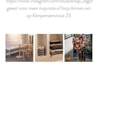
https://www.instagram.com/studioknap_oegst
geest/
 voor meer inspiratie of loop binnen om 
op Kempenaerstraat 23.