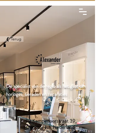
❮ Terug
De specialist van de regio als het gaat om
horloges, sieraden en reparaties
De Kempenaerstraat 39,
Oegstgeest, Nederland