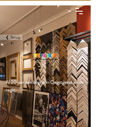
❮ Terug
Al 20 jaar een begrip in Oegstgeest en de
regio.
De Kempenaerstraat 75,
2341 GJ Oegstgeest,