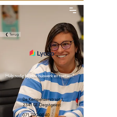
❮ Terug
Hulp nodig bij jouw huiswerk en toetsen?
De Kempenaerstraat 1,
2341 GE Oegstgeest
071 790 0040