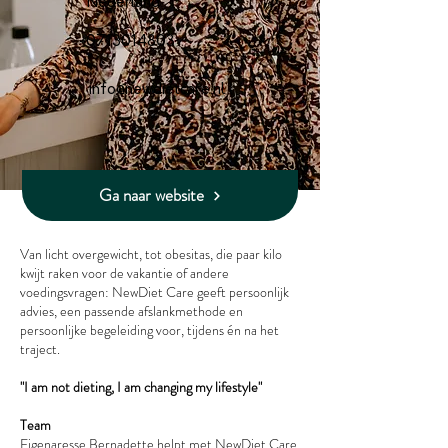
Nederland
0713014803
info@newdietcare.nl
Ga naar website
Van licht overgewicht, tot obesitas, die paar kilo
kwijt raken voor de vakantie of andere
voedingsvragen: NewDiet Care geeft persoonlijk
advies, een passende afslankmethode en
persoonlijke begeleiding voor, tijdens én na het
traject.
"I am not dieting, I am changing my lifestyle"
Team
Eigenaresse Bernadette helpt met NewDiet Care