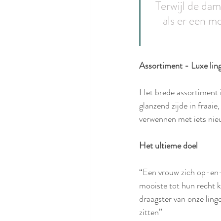
Terwijl de dam
als er een m
Assortiment - Luxe lin
Het brede assortiment is
glanzend zijde in fraaie,
verwennen met iets nieu
Het ultieme doel
“Een vrouw zich op-en-t
mooiste tot hun recht 
draagster van onze ling
zitten”