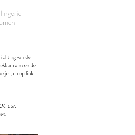
lingerie 
 komen
richting van de 
lekker ruim en de 
kjes, en op links 
00 uur.  
ren.