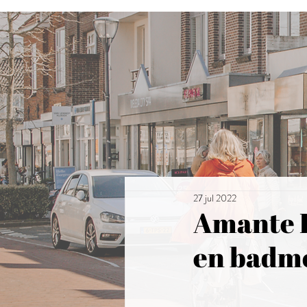
27 jul 2022
Amante L
en badm