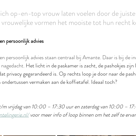
ch op-en-top vrouw laten voelen door de juiste 
 vrouwelijke vormen het mooiste tot hun recht
en persoonlijk advies 
n persoonlijk advies staan centraal bij Amante. Daar is bij de in
 nagedacht. 
Het licht in de paskamer is zacht, de pashokjes zijn 
dat privacy gegarandeerd is. Op rechts loop je door naar de pasho
 ondertussen vermaken aan de koffietafel. Ideaal toch? 
t/m vrijdag van 10:00 – 17:30 uur en zaterdag van 10:00 – 17:
telingerie.nl/
 voor meer info of loop binnen om het zelf te erva