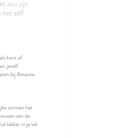
t zou zijn 
het zelf 
als kant of 
e, jezelf 
varen bij Amante. 
ijke vormen het 
rouwen van de 
l lekker in je vel 