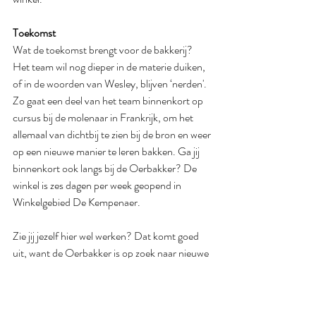
Toekomst
Wat de toekomst brengt voor de bakkerij? 
Het team wil nog dieper in de materie duiken, 
of in de woorden van Wesley, blijven ‘
nerden'. 
Zo gaat een deel van het team binnenkort op 
cursus bij de molenaar in Frankrijk, om het 
allemaal van dichtbij te zien bij de bron en weer 
op een nieuwe manier te leren bakken. Ga jij 
binnenkort ook langs bij de Oerbakker? De 
winkel is zes dagen per week geopend in 
Winkelgebied De Kempenaer.
Zie jij jezelf hier wel werken? Dat komt goed 
uit, want de Oerbakker is op zoek naar nieuwe 
collega’s voor doordeweeks en in het 
weekend! Bekijk de vacatures op Instagram, 
@oerbakkernoordwijkoegstgeest
, of kom 