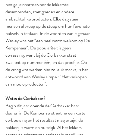
hier ga je naartoe voor de lekkerste 
desembroden, zoetigheden en andere 
ambachtelijke producten. Elke dag staan 
mensen al vroeg op de stoep om hun favoriete 
baksels in te slaan. In de woorden van eigenaar 
Wesley was het “een heel warm welkom op De 
Kempenaer". De populariteit is geen 
verrassing, want bij de Oerbakker staat 
kwaliteit op nummer één, en dat proef je. Op 
de vraag wat werken hier zo leuk maakt, is het 
antwoord van Wesley simpel: “Het verkopen 
van mooie producten".
Wat is de Oerbakker?
Begin dit jaar opende de Oerbakker haar 
deuren in De Kempenaerstraat na een korte 
verbouwing en het resultaat mag er zijn: de 
bakkerij is warm en huiselijk. Al het lekkers 
achter de mintgroene etalages is moeilijk te 