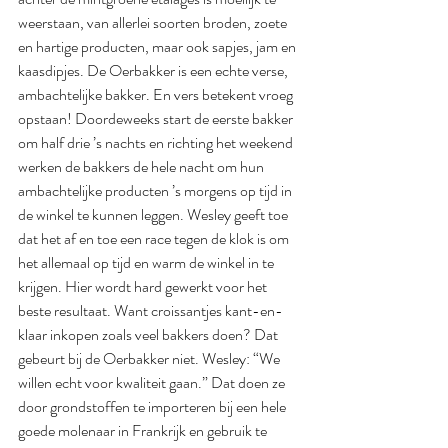
weerstaan, van allerlei soorten broden, zoete 
en hartige producten, maar ook sapjes, jam en 
kaasdipjes. De Oerbakker is een echte verse, 
ambachtelijke bakker. En vers betekent vroeg 
opstaan! Doordeweeks start de eerste bakker 
om half drie ’s nachts en richting het weekend 
werken de bakkers de hele nacht om hun 
ambachtelijke producten ’s morgens op tijd in 
de winkel te kunnen leggen. Wesley geeft toe 
dat het af en toe een race tegen de klok is om 
het allemaal op tijd en warm de winkel in te 
krijgen. Hier wordt hard gewerkt voor het 
beste resultaat. Want croissantjes kant-en-
klaar inkopen zoals veel bakkers doen? Dat 
gebeurt bij de Oerbakker niet. Wesley: “We 
willen echt voor kwaliteit gaan.” Dat doen ze 
door grondstoffen te importeren bij een hele 
goede molenaar in Frankrijk en gebruik te 