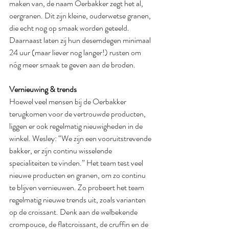
maken van, de naam Oerbakker zegt het al, 
oergranen. Dit zijn kleine, ouderwetse granen, 
die echt nog op smaak worden geteeld. 
Daarnaast laten zij hun desemdegen minimaal 
24 uur (maar liever nog langer!) rusten om 
nóg meer smaak te geven aan de broden.
Vernieuwing & trends
Hoewel veel mensen bij de Oerbakker 
terugkomen voor de vertrouwde producten, 
liggen er ook regelmatig nieuwigheden in de 
winkel. Wesley: “We zijn een vooruitstrevende 
bakker, er zijn continu wisselende 
specialiteiten te vinden.” Het team test veel 
nieuwe producten en granen, om zo continu 
te blijven vernieuwen. Zo probeert het team 
regelmatig nieuwe trends uit, zoals varianten 
op de croissant. Denk aan de welbekende 
crompouce, de flatcroissant, de cruffin en de 